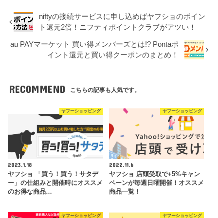
niftyの接続サービスに申し込めばヤフショのポイン
ト還元2倍！ニフティポイントクラブがアツい！
au PAYマーケット 買い得メンバーズとは!? Pontaポ
イント還元と買い得クーポンのまとめ！
RECOMMEND
こちらの記事も人気です。
ヤフーショッピング
ヤフーショッピング
2023.1.18
2022.11.6
ヤフショ 「買う！買う！サタデ
ヤフショ 店頭受取で+5%キャン
ー」の仕組みと開催時にオススメ
ペーンが毎週日曜開催！オススメ
のお得な商品…
商品一覧！
ヤフーショッピング
ヤフーショッピング