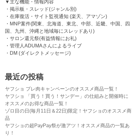
▼主な機能・情報内容
・掲示板・スレッド(ジャンル別)
・在庫復活・サイト監視通知 (楽天、アマゾン)
・MNP案件(関東、北海道、東北、中部、近畿、中国、四
国、九州、沖縄と地域毎にスレッドあり)
・サロン還元祭(有益情報にお礼)
・管理人ADUMAさんによるライブ
・DM (ダイレクトメッセージ)
最近の投稿
ヤフショ プレ肉キャンペーンのオススメ商品一覧！
ヤフショ 「買う！買う！サンデー」の仕組みと開催時に
オススメのお得な商品一覧！
ゾロ目の日(毎月11日＆22日)限定！ヤフショのオススメ商
品
ヤフショの超PayPay祭が激アツ！オススメ商品の一覧あ
り！